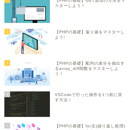
【PHPの基礎】GET送信の方法をマ
スターしよう！
2
【PHPの基礎】返り値をマスターし
よう!
3
【PHPの基礎】配列の差分を抽出す
るarray_diff関数をマスターしよ
う！
4
VSCodeで行った操作を1つ前に戻
す方法！
5
【PHPの基礎】for文(繰り返し処理)